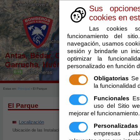
Sus opcione
cookies en est
Las cookies so
funcionamiento del sit
navegación, usamos cookie
sesión y brindarle un inic
optimizar la funcionali
personalizado en función d
Obligatorias
Se 
la funcionalidad de
Estas en:
Principal
› El Parque
Funcionales
Est
El Parque
uso del Sitio 
mejorar el funcionamiento.
Localización
Dotación
Personalizadas
Ubicación de las Instalaciones del Parque
Dotación equipos móvi
empresas publ