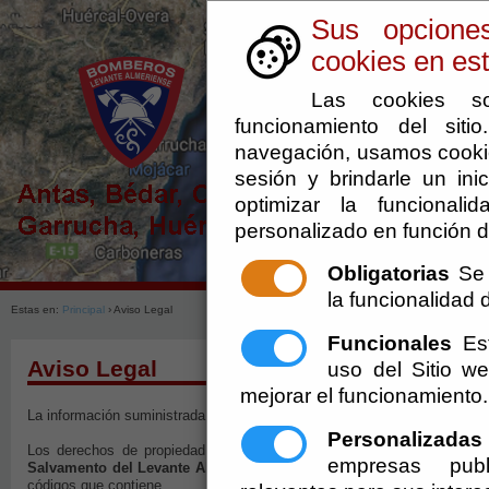
Sus opcione
cookies en est
Las cookies so
funcionamiento del sit
navegación, usamos cookie
sesión y brindarle un inic
optimizar la funcionali
personalizado en función d
Obligatorias
Se 
la funcionalidad de
Estas en:
Principal
› Aviso Legal
Funcionales
Est
Aviso Legal
uso del Sitio 
mejorar el funcionamiento.
La información suministrada a través de este sitio web se encuentra prote
Personalizadas
Los derechos de propiedad intelectual del contenido de este sitio W
empresas publ
Salvamento del Levante Almeriense
, y en su caso a la
Diputación P
códigos que contiene.