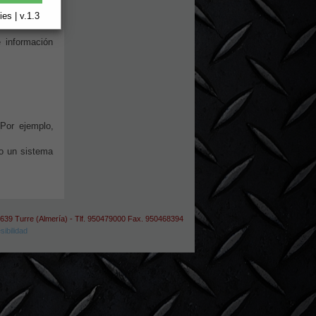
 páginas Web,
es | v.1.3
 información
Por ejemplo,
 o un sistema
39 Turre (Almería) - Tlf. 950479000 Fax. 950468394
ibilidad