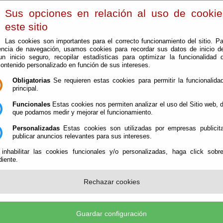
Sus opciones en relación al uso de cooki
este sitio
Las cookies son importantes para el correcto funcionamiento del sitio. Pa
encia de navegación, usamos cookies para recordar sus datos de inicio d
 un inicio seguro, recopilar estadísticas para optimizar la funcionalidad d
contenido personalizado en función de sus intereses.
Obligatorias
Se requieren estas cookies para permitir la funcionalidad
principal.
Funcionales
Estas cookies nos permiten analizar el uso del Sitio web,
que podamos medir y mejorar el funcionamiento.
El Consorcio
Personalizadas
Estas cookies son utilizadas por empresas publicita
publicar anuncios relevantes para sus intereses.
 inhabilitar las cookies funcionales y/o personalizadas, haga click sobr
iente.
ad
Rechazar cookies
iative) se encuentra la normativa que emana del World Wide Web Consortiu
as a salvaguardar y asegurar la accesibilidad de los contenidos de la web.
nt Accessibility Guidelines datan de mayo de 1999 y de su aplicación
Guardar configuración
bilidad de los documentos del sitio web. El propio
W3C
habla de ell