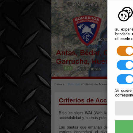
su experi
brindarle
ofrecerle 
Estas en:
Principal
› Criterios de Accesibilidad
Si quiere
correspond
Criterios de Accesibilid
Bajo las sigas
WAI
(Web Accesibility Init
accesibilidad y buenas prácticas encaminad
Las pautas que emanan de las Web Conte
estricta dependerá el nivel de accesi