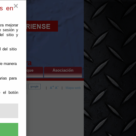
×
es en
ra mejorar
e sesión y
el sitio y
 del sitio
 de manera
El Parque
Asociación
rias para
+
-
|
A
A
|
Mapa web
e el botón
m en cuanto a
 más o menos
as en estos