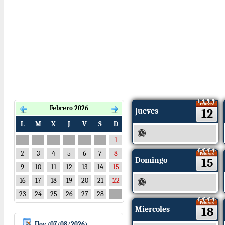
Febrero
Febrero 2026
Jueves
12
L
M
X
J
V
S
D
1
2
3
4
5
6
7
8
Febrero
Domingo
15
9
10
11
12
13
14
15
16
17
18
19
20
21
22
23
24
25
26
27
28
Febrero
Miercoles
18
Hoy (07/08/2026)